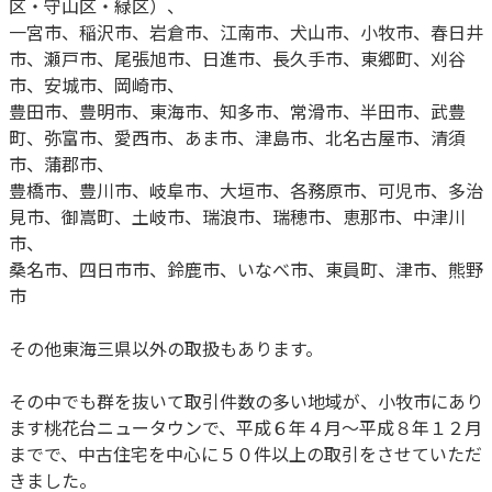
区・守山区・緑区）、
一宮市、稲沢市、岩倉市、江南市、犬山市、小牧市、春日井
市、瀬戸市、尾張旭市、日進市、長久手市、東郷町、刈谷
市、安城市、岡崎市、
豊田市、豊明市、東海市、知多市、常滑市、半田市、武豊
町、弥富市、愛西市、あま市、津島市、北名古屋市、清須
市、蒲郡市、
豊橋市、豊川市、岐阜市、大垣市、各務原市、可児市、多治
見市、御嵩町、土岐市、瑞浪市、瑞穂市、恵那市、中津川
市、
桑名市、四日市市、鈴鹿市、いなべ市、東員町、津市、熊野
市
その他東海三県以外の取扱もあります。
その中でも群を抜いて取引件数の多い地域が、小牧市にあり
ます桃花台ニュータウンで、平成６年４月～平成８年１２月
までで、中古住宅を中心に５０件以上の取引をさせていただ
きました。