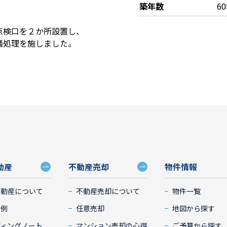
築年数
6
点検口を２か所設置し、
蟻処理を施しました。
動産
不動産売却
物件情報
不動産について
不動産売却について
物件一覧
事例
任意売却
地図から探す
ディングノート
マンション売却の心得
ご予算から探す