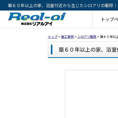
築６０年以上の家、浴室付近から生じたシロアリの駆除｜
入・相続対策・有効活用のご相談は株式会社リアルアイ
トップ
トップ
>
施工事例
>
シロアリ駆除
>
築６０年以
築６０年以上の家、浴室