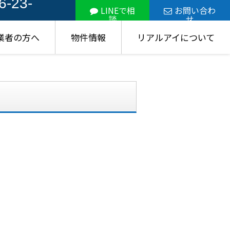
6-23-
LINEで相
お問い合わ
談
せ
業者の方へ
物件情報
リアルアイについて