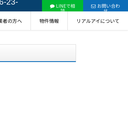
6-23-
LINEで相
お問い合わ
談
せ
業者の方へ
物件情報
リアルアイについて