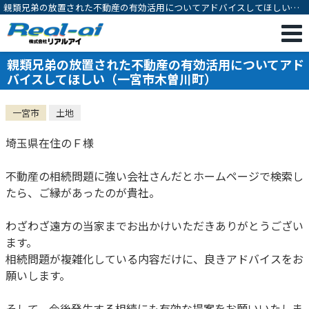
親類兄弟の放置された不動産の有効活用についてアドバイスしてほしい
（一宮市木曽川町）｜不動産相続・売却専門｜一宮市の不動産売却・購
入・相続対策・有効活用のご相談は株式会社リアルアイ
親類兄弟の放置された不動産の有効活用についてアド
バイスしてほしい（一宮市木曽川町）
一宮市
土地
埼玉県在住のＦ様
不動産の相続問題に強い会社さんだとホームページで検索し
たら、ご縁があったのが貴社。
わざわざ遠方の当家までお出かけいただきありがとうござい
ます。
相続問題が複雑化している内容だけに、良きアドバイスをお
願いします。
そして、今後発生する相続にも有効な提案をお願いいたしま