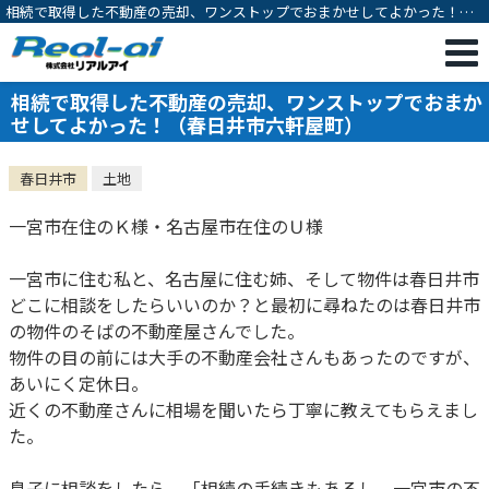
相続で取得した不動産の売却、ワンストップでおまかせしてよかった！
（春日井市六軒屋町）｜不動産相続・売却専門｜一宮市の不動産売却・購
入・相続対策・有効活用のご相談は株式会社リアルアイ
相続で取得した不動産の売却、ワンストップでおまか
せしてよかった！（春日井市六軒屋町）
春日井市
土地
一宮市在住のＫ様・名古屋市在住のＵ様
一宮市に住む私と、名古屋に住む姉、そして物件は春日井市
どこに相談をしたらいいのか？と最初に尋ねたのは春日井市
の物件のそばの不動産屋さんでした。
物件の目の前には大手の不動産会社さんもあったのですが、
あいにく定休日。
近くの不動産さんに相場を聞いたら丁寧に教えてもらえまし
た。
息子に相談をしたら、「相続の手続きもあるし、一宮市の不