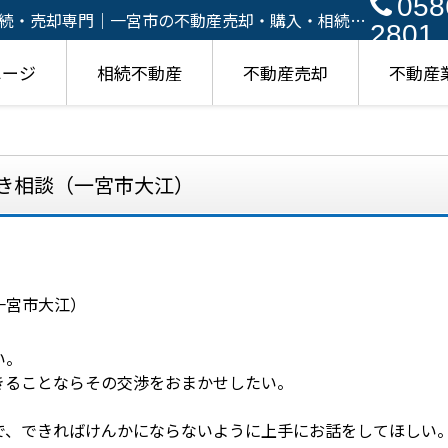
058
続・売却専門｜一宮市の不動産売却・購入・相続対
2801
ページ
相続不動産
不動産売却
不動産
き相談（一宮市大江）
い。
きることならその交渉をおまかせしたい。
で、できればけんかにならないように上手にお話をしてほしい