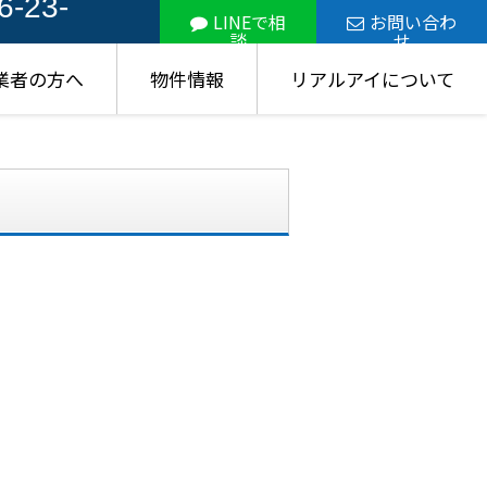
6-23-
LINEで相
お問い合わ
談
せ
業者の方へ
物件情報
リアルアイについて
。