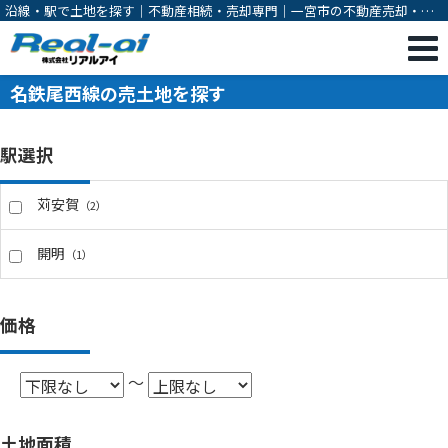
沿線・駅で土地を探す｜不動産相続・売却専門｜一宮市の不動産売却・購
入・相続対策・有効活用のご相談は株式会社リアルアイ
名鉄尾西線の売土地を探す
駅選択
苅安賀
（2）
開明
（1）
価格
～
土地面積