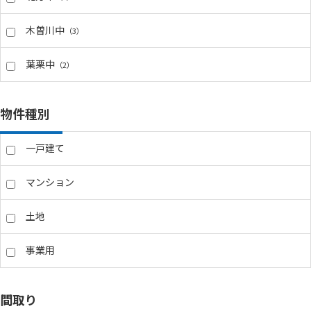
木曽川中
（3）
葉栗中
（2）
物件種別
一戸建て
マンション
土地
事業用
間取り