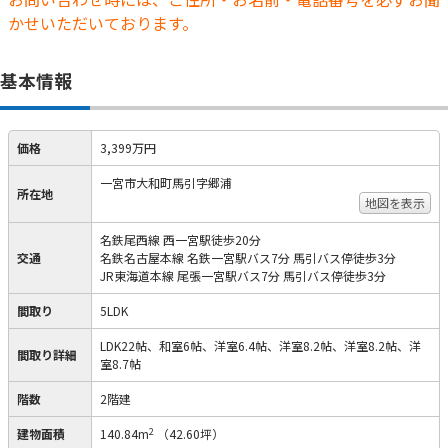
かせいただいております。
基本情報
価格
3,399万円
一宮市大和町馬引字郷浦
所在地
地図を表示
名鉄尾西線 西一宮駅徒歩20分
交通
名鉄名古屋本線 名鉄一宮駅バス7分 馬引バス停徒歩3分
JR東海道本線 尾張一宮駅バス7分 馬引バス停徒歩3分
間取り
5LDK
LDK22帖、和室6帖、洋室6.4帖、洋室8.2帖、洋室8.2帖、洋
間取り詳細
室8.7帖
階数
2階建
2
建物面積
140.84m
（42.60坪）