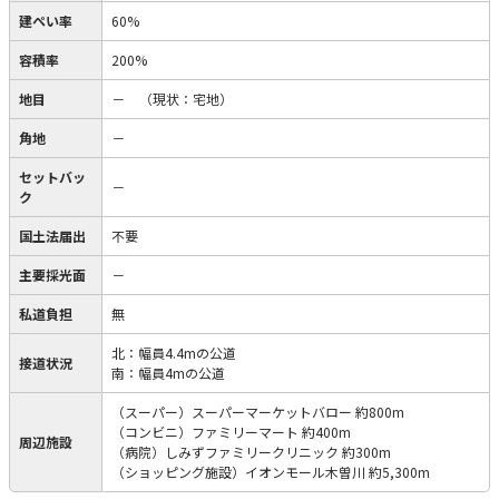
建ぺい率
60%
容積率
200%
地目
－
（現状：宅地）
角地
－
セットバッ
－
ク
国土法届出
不要
主要採光面
－
私道負担
無
北：幅員4.4mの公道
接道状況
南：幅員4mの公道
（スーパー）スーパーマーケットバロー 約800m
（コンビニ）ファミリーマート 約400m
周辺施設
（病院）しみずファミリークリニック 約300m
（ショッピング施設）イオンモール木曽川 約5,300m