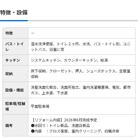
特徴・設備
特徴
－
バス・トイ
温水洗浄便座、トイレ２ヶ所、水洗、バス・トイレ別、ユニ
レ
ットバス、浴室に窓
キッチン
システムキッチン、カウンターキッチン、給湯
床下収納、クローゼット、押入、シューズボックス、全居室
収納
収納
洗髪洗面化粧台、洗面所独立、室内洗濯機置場、電気、都市
設備・機能
ガス、上水道、下水道
駐車場/駐輪
平面駐車場
場
【リフォーム内容】2026年6月完成予定
備考
●水回り：トイレ新品、洗面台新品
●内装 ：クロス張替、室内クリーニング、白蟻点検