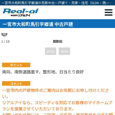
一宮市大和町馬引字郷浦の売買中古一戸建て・売家・住宅（5LDK・西一宮
駅徒歩20分）[11988]
一宮市大和町馬引字郷浦 中古戸建
1 / 10
間取図
prev
next
ポイント
南向、南側道路面す、整形地、日当たり良好
コメント
一宮市内の戸建物件のご案内はお気軽にお申し付けくださ
い。
リアルアイなら、スピーディな対応でお客様のマイホームプ
ランを提案させていただいております。
お問い合わせ時には、ご住所・お名前・電話番号を必ずお聞