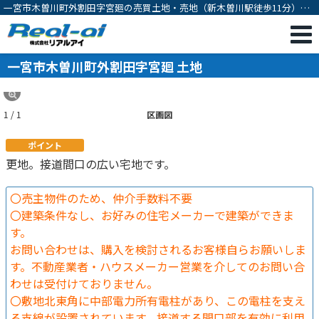
一宮市木曽川町外割田字宮廻の売買土地・売地（新木曽川駅徒歩11分）
[13125]
一宮市木曽川町外割田字宮廻 土地
1 / 1
区画図
ポイント
更地。接道間口の広い宅地です。
〇売主物件のため、仲介手数料不要
〇建築条件なし、お好みの住宅メーカーで建築ができま
す。
お問い合わせは、購入を検討されるお客様自らお願いしま
す。不動産業者・ハウスメーカー営業を介してのお問い合
わせは受付けておりません。
〇敷地北東角に中部電力所有電柱があり、この電柱を支え
る支線が設置されています。接道する開口部を有効に利用