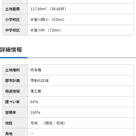
2
土地面積
127.89m
（38.68坪）
小学校区
木曽川西小
（920m）
中学校区
木曽川中
（720m）
詳細情報
土地権利
所有権
都市計画
市街化区域
用途地域
準工業
建ぺい率
60%
容積率
160%
地目
宅地
（現状：宅地）
角地
－