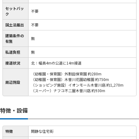
セットバッ
不要
ク
国土法届出
不要
建築条件の
無
有無
私道負担
無
接道状況
北：幅員4mの公道に14m接道
（幼稚園・保育園）外割田保育園 約280m
（幼稚園・保育園）木曽川花園幼稚園 約750m
周辺施設
（ショッピング施設）イオンモール木曽川店 約1,270m
（スーパー）ナフコ不二屋木曽川店 約930m
特徴・設備
特徴
閑静な住宅街