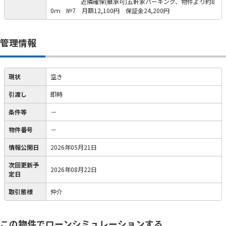
近隣確保(継承可)五軒家パーキング、物件より約8
0ｍ №7 月額12,100円 保証金24,200円
管理情報
現状
空き
引渡し
即時
条件等
－
物件番号
－
情報公開日
2026年05月21日
次回更新予
2026年08月22日
定日
取引態様
仲介
この物件でローンシミュレーションする