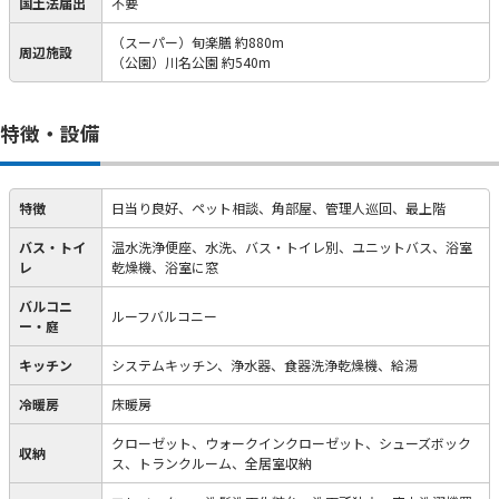
国土法届出
不要
（スーパー）旬楽膳 約880m
周辺施設
（公園）川名公園 約540m
特徴・設備
特徴
日当り良好、ペット相談、角部屋、管理人巡回、最上階
バス・トイ
温水洗浄便座、水洗、バス・トイレ別、ユニットバス、浴室
レ
乾燥機、浴室に窓
バルコニ
ルーフバルコニー
ー・庭
キッチン
システムキッチン、浄水器、食器洗浄乾燥機、給湯
冷暖房
床暖房
クローゼット、ウォークインクローゼット、シューズボック
収納
ス、トランクルーム、全居室収納