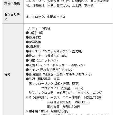
エレベーター、洗髪洗面化粧台、洗面所独立、室内洗濯機置
設備・機能
場、照明器具、電気、都市ガス、上水道、下水道
セキュリテ
オートロック、宅配ボックス
ィ
【リフォーム内容】
●内窓(一部)
●節湯水栓
●保温浴槽
●LED照明
●キッチン〈システムキッチン・食洗機〉
●畳コーナー〈畳替〉約3.8帖
●浴室〈ユニットバス〉
●洗面<シャンプードレッサー・防水バン〉
●トイレ<温水洗浄便座付トイレ〉
備考
●給湯設備〈給湯器・追焚・マルチリモコン付〉
●共通〈照明器具、建具
床：フローリング(LDK・洋室、廊下)
フロアタイル(洗面室、トイレ)
壁天井：クロス貼、床暖房(LD）、 室内クリーニング
※その他費用：ルーフバルコニー使用料 月額2,770円
共視聴施設負担金 月額330円
町内会費 年額1,800円
※駐車場：№14 月額8,000円