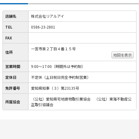
店舗名
株式会社リアルアイ
TEL
0586-23-2801
FAX
一宮市泉２丁目４番１５号
住所
地図を表示
営業時間
9:00～17:00（時間外は予約制）
定休日
不定休（土日祝日完全予約制営業）
免許番号
愛知県知事（３）第23135号
（公社）愛知県宅地建物取引業協会 （公社）東海不動産公
所属協会
正取引協議会