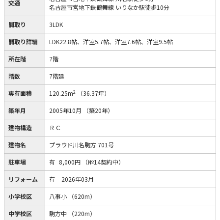
交通
名古屋市営地下鉄鶴舞線 いりなか駅徒歩10分
間取り
3LDK
間取り詳細
LDK22.8帖、洋室5.7帖、洋室7.6帖、洋室9.5帖
所在階
7階
階数
7階建
2
専有面積
120.25m
（36.37坪）
築年月
2005年10月
（築20年）
建物構造
ＲＣ
建物名
プラウド川名駒方 701号
駐車場
有
8,000円
（№14契約中）
リフォーム
有
2026年03月
小学校区
八事小
（620m）
中学校区
駒方中
（220m）