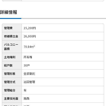
詳細情報
管理費
15,200円
修繕積立金
26,000円
バルコニー
2
70.84m
面積
土地権利
所有権
総戸数
30戸
管理形態
全部委託
管理方式
巡回管理
管理組合
有
主要採光面
南西