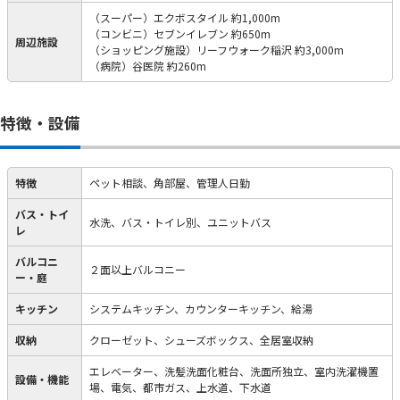
（スーパー）エクボスタイル 約1,000m
（コンビニ）セブンイレブン 約650m
周辺施設
（ショッピング施設）リーフウォーク稲沢 約3,000m
（病院）谷医院 約260m
特徴・設備
特徴
ペット相談、角部屋、管理人日勤
バス・トイ
水洗、バス・トイレ別、ユニットバス
レ
バルコニ
２面以上バルコニー
ー・庭
キッチン
システムキッチン、カウンターキッチン、給湯
収納
クローゼット、シューズボックス、全居室収納
エレベーター、洗髪洗面化粧台、洗面所独立、室内洗濯機置
設備・機能
場、電気、都市ガス、上水道、下水道