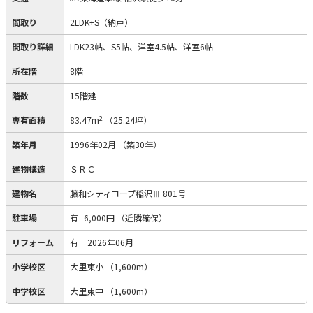
間取り
2LDK+S（納戸）
間取り詳細
LDK23帖、S5帖、洋室4.5帖、洋室6帖
所在階
8階
階数
15階建
2
専有面積
83.47m
（25.24坪）
築年月
1996年02月
（築30年）
建物構造
ＳＲＣ
建物名
藤和シティコープ稲沢Ⅲ 801号
駐車場
有
6,000円
（近隣確保）
リフォーム
有
2026年06月
小学校区
大里東小
（1,600m）
中学校区
大里東中
（1,600m）