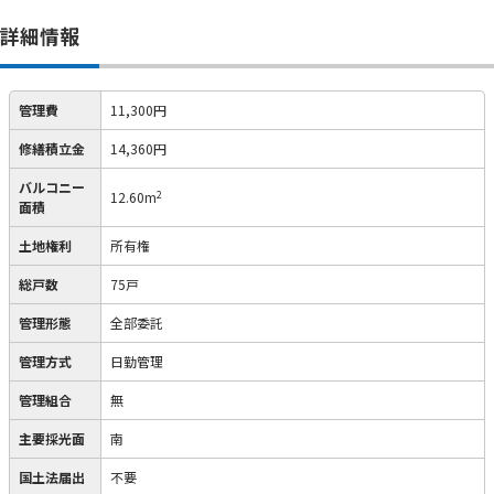
詳細情報
管理費
11,300円
修繕積立金
14,360円
バルコニー
2
12.60m
面積
土地権利
所有権
総戸数
75戸
管理形態
全部委託
管理方式
日勤管理
管理組合
無
主要採光面
南
国土法届出
不要