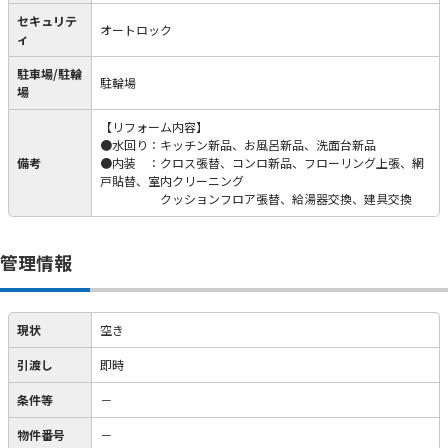
セキュリテ
オートロック
ィ
駐車場/駐輪
駐輪場
場
【リフォーム内容】
●水回り：キッチン新品、お風呂新品、洗面台新品
備考
●内装 ：クロス張替、コンロ新品、フローリング上張、網
戸貼替、室内クリーニング
クッションフロア張替、給湯器交換、建具交換
管理情報
現状
空き
引渡し
即時
条件等
－
物件番号
－