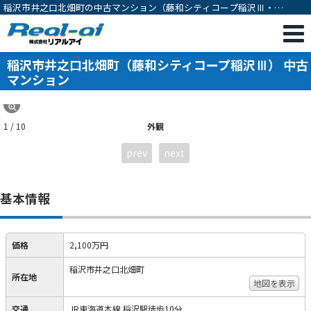
稲沢市井之口北畑町の中古マンション（藤和シティコープ稲沢Ⅲ・
2SLDK・稲沢駅徒歩10分）[12653]
稲沢市井之口北畑町（藤和シティコープ稲沢Ⅲ） 中古
マンション
1 / 10
外観
prev
next
基本情報
価格
2,100万円
稲沢市井之口北畑町
所在地
地図を表示
交通
JR東海道本線 稲沢駅徒歩10分