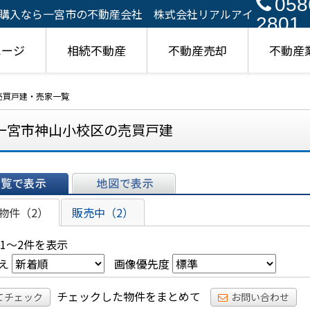
058
購入なら一宮市の不動産会社 株式会社リアルアイ
2801
ページ
相続不動産
不動産売却
不動産
売買戸建・売家一覧
一宮市神山小校区の売買戸建
表示
地図で表示
物件（2）
販売中（2）
 1～2件を表示
え
画像優先度
チェックした物件をまとめて
てチェック
お問い合わせ