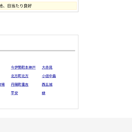
地、日当たり良好
今伊勢町本神戸
大赤見
北方町北方
小信中島
市場
丹陽町重吉
西五城
平安
緑