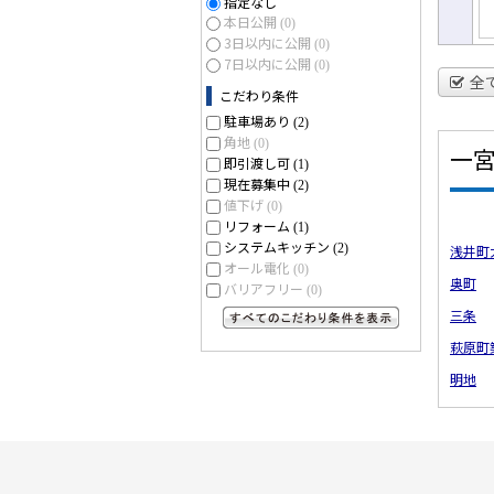
指定なし
本日公開
(0)
3日以内に公開
(0)
7日以内に公開
(0)
全
こだわり条件
駐車場あり
(2)
角地
(0)
一
即引渡し可
(1)
現在募集中
(2)
値下げ
(0)
リフォーム
(1)
システムキッチン
(2)
浅井町
オール電化
(0)
奥町
バリアフリー
(0)
三条
すべてのこだわり条件を見る
萩原町
明地