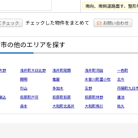
南向、南側道路面す、整形
チェックした物件をまとめて
てチェック
お問い合わせ
宮市の他のエリアを探す
大野
浅井町大日比野
浅井町尾関
浅井町河田
一色町
開明
篭屋
木曽川町里小牧
北今
杉山
多加木
玉野
丹陽町九日
築込
萩原町戸苅
萩原町萩原
萩原町林野
蓮池
森本
大和町北高井
大和町馬引
祐久