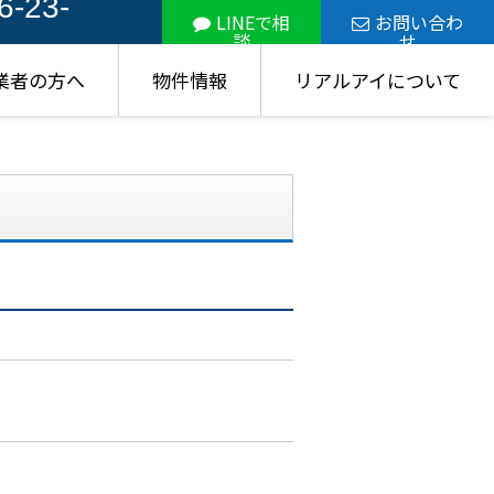
6-23-
LINEで相
お問い合わ
談
せ
業者の方へ
物件情報
リアルアイについて