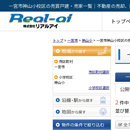
一宮市神山小校区の売買戸建・売家一覧｜不動産の売却、
トップ
トップ
>
一宮市
>
神山小
>
一宮市神山小校区の
地域から探す
市区町村
一宮市
市区町村選択
小学校区
神山小
一覧で
小学校区選択
公開
2
件中
沿線・駅から探す
並び替
地図から探す
全