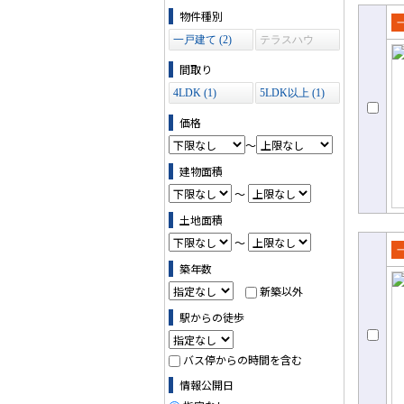
物件の条件で絞り込む
物件種別
売
一戸建て (2)
テラスハウ
ス (0)
て
間取り
4LDK (1)
5LDK以上 (1)
価格
～
建物面積
～
土地面積
～
売
築年数
て
新築以外
駅からの徒歩
バス停からの時間を含む
情報公開日