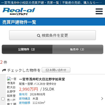
一宮市浅井中小校区の売買戸建・売家一覧｜不動産の売却、購入なら一宮
市の不動産会社 株式会社リアルアイ
売買戸建物件一覧
検索条件を変更
公開物件（2）
販売中（2）
2
件
チェックした物件を
お問い合わせ
一宮市浅井町大日比野字如来堂
尾張一宮駅
バス26分
徒歩8分
2,990万円
/ 3SLDK
築年月
2026年08月
建物構造
木造
2
建物面積
112.63m