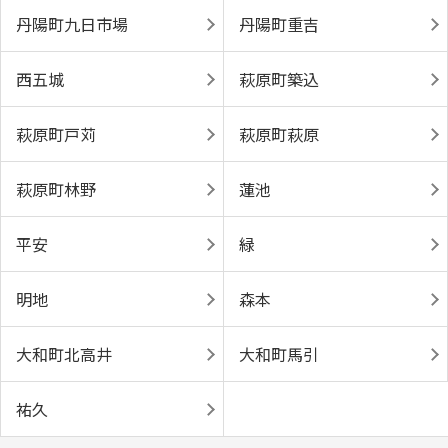
丹陽町九日市場
丹陽町重吉
西五城
萩原町築込
萩原町戸苅
萩原町萩原
萩原町林野
蓮池
平安
緑
明地
森本
大和町北高井
大和町馬引
祐久