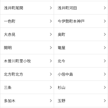
浅井町尾関
浅井町河田
一色町
今伊勢町本神戸
大赤見
奥町
開明
篭屋
木曽川町里小牧
北今
北方町北方
小信中島
三条
杉山
多加木
玉野