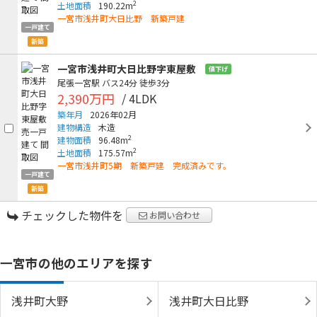
2
土地面積
190.22m
一宮市浅井町大日比野 新築戸建
一戸建て
新築
一宮市浅井町大日比野字東屋敷
値下げ
尾張一宮駅
バス24分
徒歩3分
2,390万円
/ 4LDK
築年月
2026年02月
建物構造
木造
2
建物面積
96.48m
2
土地面積
175.57m
一宮市浅井町5期 新築戸建 完成済みです。
一戸建て
新築
チェックした物件を
お問い合わせ
一宮市の他のエリアを探す
浅井町大野
浅井町大日比野