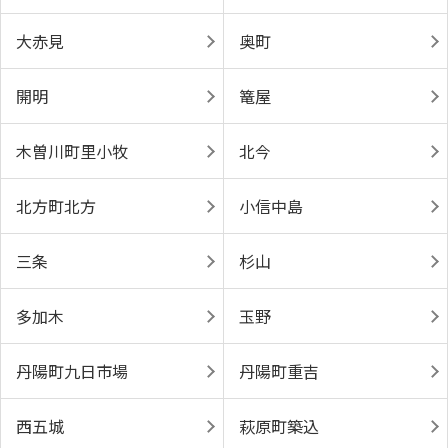
大赤見
奥町
開明
篭屋
木曽川町里小牧
北今
北方町北方
小信中島
三条
杉山
多加木
玉野
丹陽町九日市場
丹陽町重吉
西五城
萩原町築込