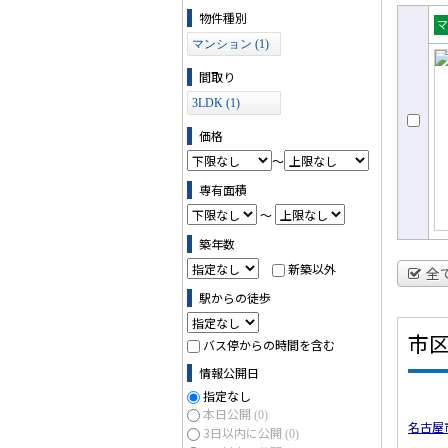
物件の条件で絞り込む
物件種別
売
マンション (1)
ョ
間取り
3LDK (1)
価格
～
専有面積
～
築年数
新築以外
全
駅からの徒歩
市
バス停からの時間を含む
情報公開日
指定なし
本日公開
(0)
名古屋
3日以内に公開
(0)