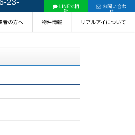
6-23-
LINEで相
お問い合わ
談
せ
業者の方へ
物件情報
リアルアイについて