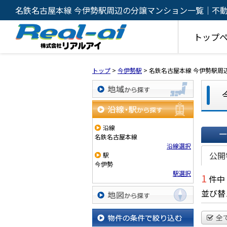
名鉄名古屋本線 今伊勢駅周辺の分譲マンション一覧｜不
リアルアイ
トップ
トップ
>
今伊勢駅
>
名鉄名古屋本線 今伊勢駅周
地域から探す
沿線・駅から探す
沿線
名鉄名古屋本線
沿線選択
一覧で
公開
駅
今伊勢
駅選択
1
件中
並び替
地図から探す
全