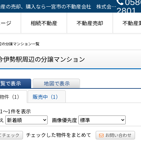
058
動産の売却、購入なら一宮市の不動産会社 株式会社
2801
ページ
相続不動産
不動産売却
不動産
辺の分譲マンション一覧
今伊勢駅周辺の分譲マンション
表示
地図で表示
物件（1）
販売中（1）
 1～1件を表示
え
画像優先度
チェックした物件をまとめて
てチェック
お問い合わせ