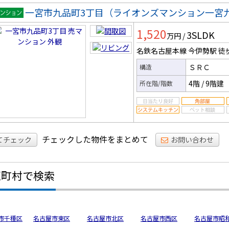
一宮市九品町3丁目（ライオンズマンション一宮
マンシ
1,520
3SLDK
ン
万円
/
名鉄名古屋本線 今伊勢駅
徒
ＳＲＣ
構造
4階
/
9階建
所在階/階数
チェックした物件をまとめて
てチェック
お問い合わせ
区町村で検索
市千種区
名古屋市東区
名古屋市北区
名古屋市西区
名古屋市昭