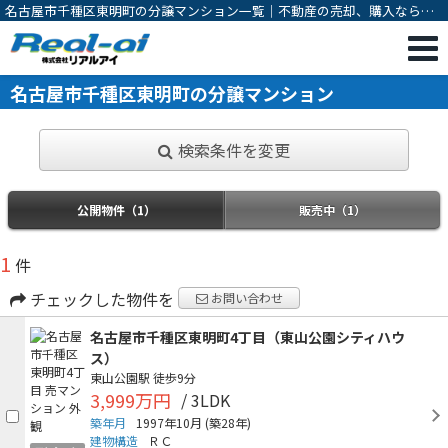
名古屋市千種区東明町の分譲マンション一覧｜不動産の売却、購入なら一
宮市の不動産会社 株式会社リアルアイ
名古屋市千種区東明町の分譲マンション
検索条件を変更
公開物件（1）
販売中（1）
1
件
チェックした物件を
お問い合わせ
名古屋市千種区東明町4丁目（東山公園シティハウ
ス）
東山公園駅
徒歩9分
3,999万円
/ 3LDK
築年月
1997年10月
(築28年)
建物構造
ＲＣ