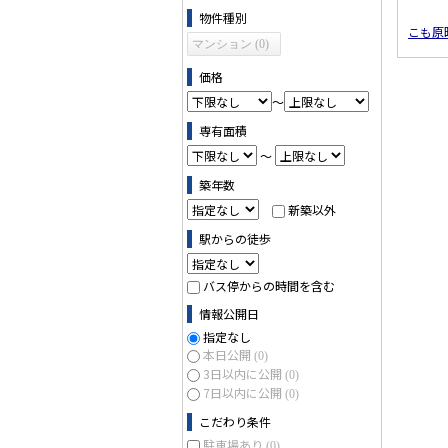
物件の条件で絞り込む
物件種別
こも原
マンション (0)
価格
～
専有面積
～
築年数
新築以外
駅からの徒歩
バス停からの時間を含む
情報公開日
指定なし
本日公開
(0)
3日以内に公開
(0)
7日以内に公開
(0)
こだわり条件
駐車場あり
(0)