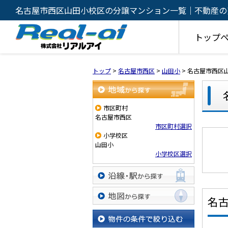
名古屋市西区山田小校区の分譲マンション一覧｜不動産の
ルアイ
トップ
トップ
>
名古屋市西区
>
山田小
>
名古屋市西区
地域から探す
市区町村
名古屋市西区
市区町村選択
小学校区
山田小
小学校区選択
沿線・駅から探す
名
地図から探す