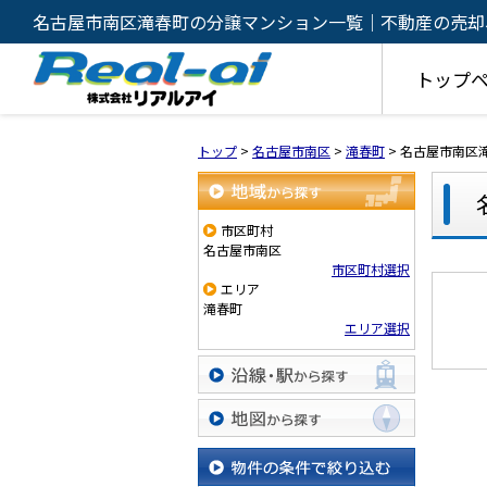
名古屋市南区滝春町の分譲マンション一覧｜不動産の売却
イ
トップ
トップ
>
名古屋市南区
>
滝春町
>
名古屋市南区
地域から探す
市区町村
名古屋市南区
市区町村選択
エリア
滝春町
エリア選択
沿線・駅から探す
地図から探す