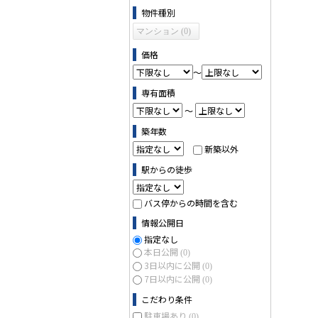
物件の条件で絞り込む
物件種別
マンション (0)
価格
～
専有面積
～
築年数
新築以外
駅からの徒歩
バス停からの時間を含む
情報公開日
指定なし
本日公開
(0)
3日以内に公開
(0)
7日以内に公開
(0)
こだわり条件
駐車場あり
(0)