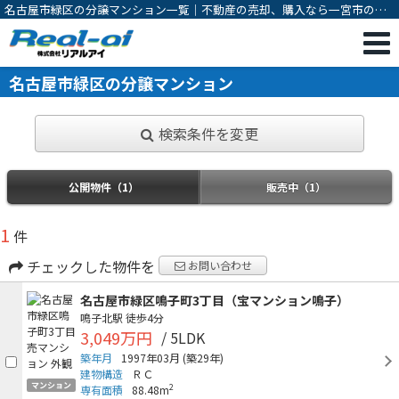
名古屋市緑区の分譲マンション一覧｜不動産の売却、購入なら一宮市の不
動産会社 株式会社リアルアイ
名古屋市緑区の分譲マンション
検索条件を変更
公開物件（1）
販売中（1）
1
件
チェックした物件を
お問い合わせ
名古屋市緑区鳴子町3丁目（宝マンション鳴子）
鳴子北駅
徒歩4分
3,049万円
/ 5LDK
築年月
1997年03月
(築29年)
建物構造
ＲＣ
マンション
2
専有面積
88.48m