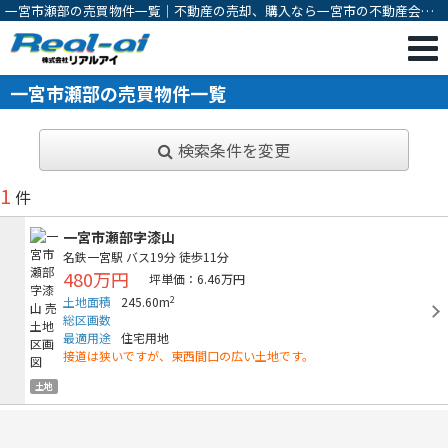
一宮市瀬部の売買物件一覧｜不動産の売却、購入なら一宮市の不動産会
社 株式会社リアルアイ
一宮市瀬部の売買物件一覧
検索条件を変更
1
件
一宮市瀬部字漆山
名鉄一宮駅
バス19分
徒歩11分
480万円
坪単価：6.46万円
2
土地面積
245.60m
総区画数
最適用途
住宅用地
接道は狭いですが、東西間口の広い土地です。
土地