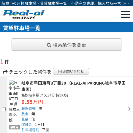
岐阜市の月極駐車場・賃貸駐車場一覧｜不動産の売却、購入なら一宮市の
不動産会社 株式会社リアルアイ
賃貸駐車場一覧
検索条件を変更
1
件
チェックした物件を
お問い合わせ
岐阜市早田東町8丁目30 （REAL-AI PARKING岐阜市早田
東町）
名鉄岐阜駅
バス14分
徒歩3分
0.55
万円
管理費等
無
敷金
無
礼金
無
保証金
1ヶ月
駐車場
駐車場種別
平面