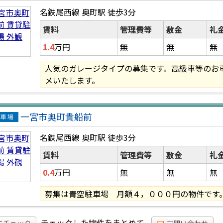
貸駐
名鉄尾西線 奥町駅
徒歩3分
場
賃料
管理費等
敷金
礼
1.4
万円
無
無
無
人気のガレージタイプの募集です。高級車等のお
メいたします。
一宮市奥町貴船前
貸駐
名鉄尾西線 奥町駅
徒歩3分
場
賃料
管理費等
敷金
礼
0.4
万円
無
無
無
募集は青空駐車場 月額４，０００円の物件です
チェックした物件をまとめて