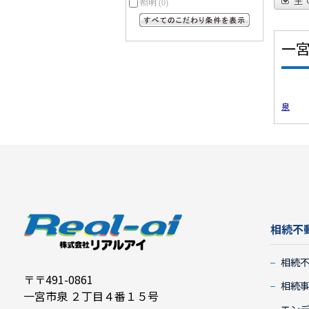
全
照明
(0)
すべてのこだわり条件を見る
一
泉
相続不
相続
〒〒491-0861
相続
一宮市泉 ２丁目４番１５号