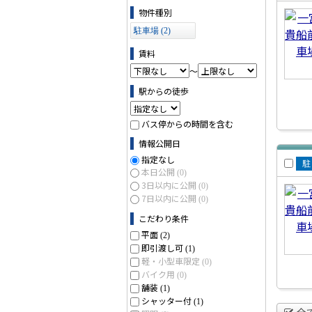
賃
物件の条件で絞り込む
物件種別
車
駐車場 (2)
賃料
～
駅からの徒歩
バス停からの時間を含む
情報公開日
指定なし
本日公開
(0)
賃
3日以内に公開
(0)
車
7日以内に公開
(0)
こだわり条件
平面
(2)
即引渡し可
(1)
軽・小型車限定
(0)
バイク用
(0)
舗装
(1)
シャッター付
(1)