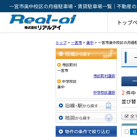
一宮市奥中校区の月極駐車場・賃貸駐車場一覧｜不動産の
ルアイ
トップ
トップ
>
一宮市
>
奥中
>
一宮市奥中校区の月極
地域から探す
市区町村
一宮市
市区町村選択
中学校区
奥中
一覧で
2
件中
中学校区選択
並び替
沿線・駅から探す
全
地図から探す