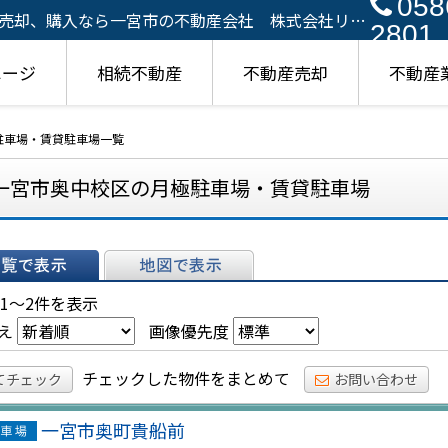
058
売却、購入なら一宮市の不動産会社 株式会社リア
2801
ページ
相続不動産
不動産売却
不動産
駐車場・賃貸駐車場一覧
一宮市奥中校区の月極駐車場・賃貸駐車場
表示
地図で表示
 1～2件を表示
え
画像優先度
チェックした物件をまとめて
てチェック
お問い合わせ
一宮市奥町貴船前