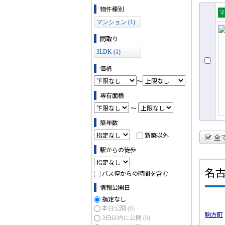
物件の条件で絞り込む
物件種別
売
マンション (1)
ョ
間取り
3LDK (1)
価格
～
専有面積
～
築年数
新築以外
全
駅からの徒歩
名
バス停からの時間を含む
情報公開日
指定なし
本日公開
(0)
駒方町
3日以内に公開
(0)