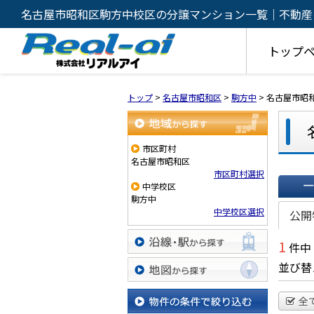
名古屋市昭和区駒方中校区の分譲マンション一覧｜不動産
アルアイ
トップ
トップ
>
名古屋市昭和区
>
駒方中
>
名古屋市昭
地域から探す
市区町村
名古屋市昭和区
市区町村選択
中学校区
駒方中
一覧で
中学校区選択
公開
1
件中
沿線・駅から探す
並び替
地図から探す
全