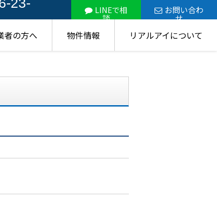
6-23-
LINEで相
お問い合わ
談
せ
業者の方へ
物件情報
リアルアイについて