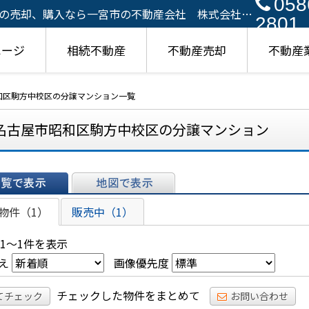
058
の売却、購入なら一宮市の不動産会社 株式会社リ
2801
ページ
相続不動産
不動産売却
不動産
和区駒方中校区の分譲マンション一覧
名古屋市昭和区駒方中校区の分譲マンション
表示
地図で表示
物件（1）
販売中（1）
 1～1件を表示
え
画像優先度
チェックした物件をまとめて
てチェック
お問い合わせ