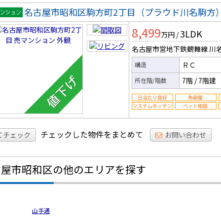
名古屋市昭和区駒方町2丁目（プラウド川名駒方
マンシ
8,499
3LDK
ン
万円
/
名古屋市営地下鉄鶴舞線 川
ＲＣ
構造
7階
/
7階建
所在階/階数
チェックした物件をまとめて
てチェック
お問い合わせ
古屋市昭和区の他のエリアを探す
山手通