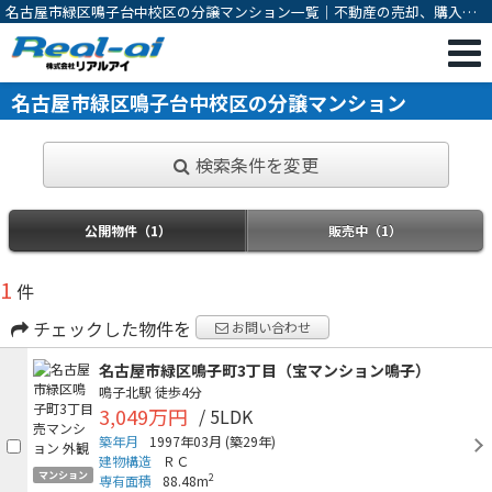
名古屋市緑区鳴子台中校区の分譲マンション一覧｜不動産の売却、購入な
ら一宮市の不動産会社 株式会社リアルアイ
名古屋市緑区鳴子台中校区の分譲マンション
検索条件を変更
公開物件（1）
販売中（1）
1
件
チェックした物件を
お問い合わせ
名古屋市緑区鳴子町3丁目（宝マンション鳴子）
鳴子北駅
徒歩4分
3,049万円
/ 5LDK
築年月
1997年03月
(築29年)
建物構造
ＲＣ
マンション
2
専有面積
88.48m