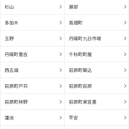
杉山
瀬部
多加木
高畑町
玉野
丹陽町九日市場
丹陽町重吉
千秋町町屋
西五城
萩原町築込
萩原町戸苅
萩原町萩原
萩原町林野
萩原町東宮重
蓮池
平安