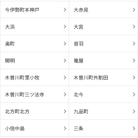
今伊勢町本神戸
大赤見
大浜
大宮
奥町
音羽
開明
篭屋
木曽川町里小牧
木曽川町外割田
木曽川町三ツ法寺
北今
北方町北方
九品町
小信中島
三条