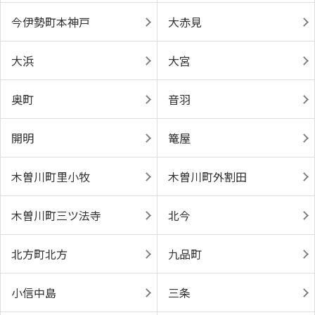
今伊勢町本神戸
大赤見
大浜
大宮
奥町
音羽
開明
篭屋
木曽川町里小牧
木曽川町外割田
木曽川町三ツ法寺
北今
北方町北方
九品町
小信中島
三条