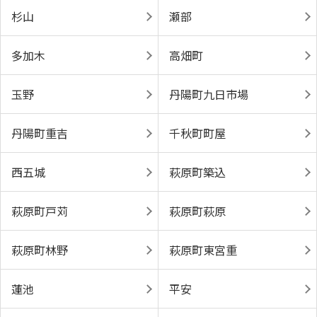
杉山
瀬部
多加木
高畑町
玉野
丹陽町九日市場
丹陽町重吉
千秋町町屋
西五城
萩原町築込
萩原町戸苅
萩原町萩原
萩原町林野
萩原町東宮重
蓮池
平安