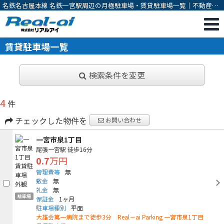
名鉄名古屋本線 名鉄一宮駅周辺の月極駐車場・賃貸駐車場一覧｜不動産の
売却、購入なら一宮市の不動産会社 株式会社リアルアイ
賃貸駐車場一覧
検索条件を変更
4
件
チェックした物件を
お問い合わせ
一宮市泉1丁目
尾張一宮駅
徒歩16分
0.7
万円
管理費等
無
敷金
無
礼金
無
駐車場
保証金
1ヶ月
駐車場種別
平面
大雄会第一病院まで徒歩3分 Real－ai Parking 一宮市泉1丁目