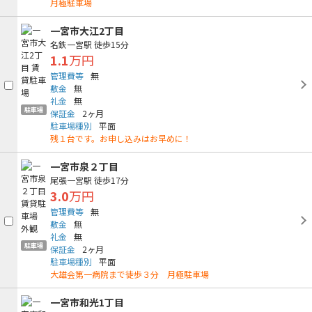
月極駐車場
一宮市大江2丁目
名鉄一宮駅
徒歩15分
1.1
万円
管理費等
無
敷金
無
礼金
無
駐車場
保証金
2ヶ月
駐車場種別
平面
残１台です。お申し込みはお早めに！
一宮市泉２丁目
尾張一宮駅
徒歩17分
3.0
万円
管理費等
無
敷金
無
礼金
無
駐車場
保証金
2ヶ月
駐車場種別
平面
大雄会第一病院まで徒歩３分 月極駐車場
一宮市和光1丁目