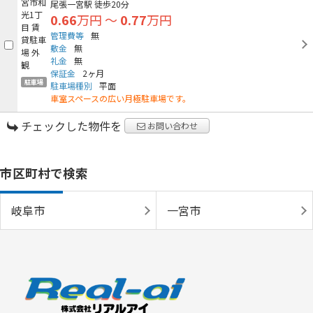
尾張一宮駅
徒歩20分
0.66
万円
～
0.77
万円
管理費等
無
敷金
無
礼金
無
保証金
2ヶ月
駐車場
駐車場種別
平面
車室スペースの広い月極駐車場です。
チェックした物件を
お問い合わせ
市区町村で検索
岐阜市
一宮市