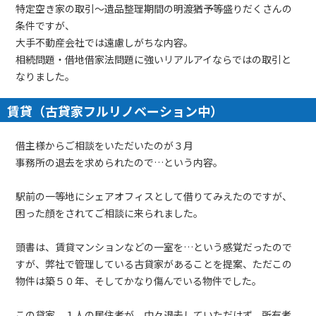
特定空き家の取引～遺品整理期間の明渡猶予等盛りだくさんの
条件ですが、
大手不動産会社では遠慮しがちな内容。
相続問題・借地借家法問題に強いリアルアイならではの取引と
なりました。
賃貸（古貸家フルリノベーション中）
借主様からご相談をいただいたのが３月
事務所の退去を求められたので…という内容。
駅前の一等地にシェアオフィスとして借りてみえたのですが、
困った顔をされてご相談に来られました。
頭書は、賃貸マンションなどの一室を…という感覚だったので
すが、弊社で管理している古貸家があることを提案、ただこの
物件は築５０年、そしてかなり傷んでいる物件でした。
この貸家、１人の居住者が、中々退去していただけず、所有者