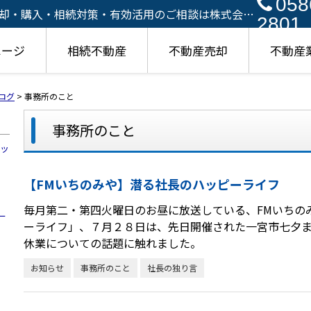
058
却・購入・相続対策・有効活用のご相談は株式会社
2801
ページ
相続不動産
不動産売却
不動産
ログ
>
事務所のこと
事務所のこと
ハッ
【FMいちのみや】潜る社長のハッピーライフ
毎月第二・第四火曜日のお昼に放送している、FMいちの
ー
ーライフ」、７月２８日は、先日開催された一宮市七夕
休業についての話題に触れました。
お知らせ
事務所のこと
社長の独り言