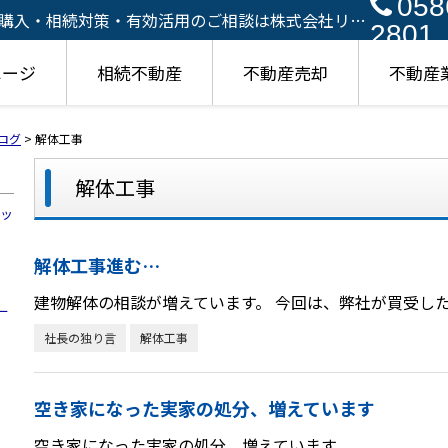
058
購入・相続対策・有効活用のご相談は株式会社リア
2801
ページ
相続不動産
不動産売却
不動産
ログ
>
解体工事
解体工事
ハッ
解体工事進む…
建物解体の相談が増えています。 今回は、弊社が買受し
ー
社長の独り言
解体工事
空き家になった実家の処分、増えています
空き家になった実家の処分 増えています。