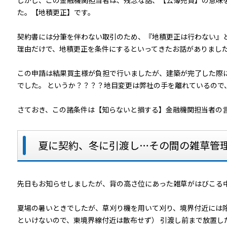
しかし、この金融機関担当者は、残念な話、【公簿売買】の意味
た。【地積更正】です。
契約書には分筆を伴わない取引のため、『地積更正は行わない』
理由だけで、地積更正を条件にするといってきたお話がありまし
この申請は結果買主様が負担で行いましたが、建築が完了した際
でした。 というか？？？？地目変更は弊社の手を離れているので
さておき、この諸条件は【知らないと損する】金融機関担当者の
夏に契約、冬に引渡し…その間の雑草管
先日もお知らせしましたが、背の高さ位にあった雑草がはびこる
夏場の暑いときでしたが、草刈り機を用いて刈り、境界付近には
といけないので、東境界線付近は散布せず） 引渡し前まで放置し