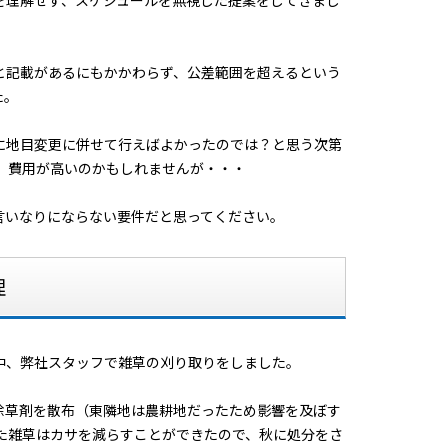
を理解せず、スケジュールを無視した提案をしてきまし
と記載があるにもかかわらず、公差範囲を超えるという
た。
に地目変更に併せて行えばよかったのでは？と思う次第
、費用が高いのかもしれませんが・・・
言いなりにならない要件だと思ってください。
理
中、弊社スタッフで雑草の刈り取りをしました。
除草剤を散布（東隣地は農耕地だったため影響を及ぼす
た雑草はカサを減らすことができたので、秋に処分をさ