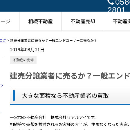
058
2801
ページ
相続不動産
不動産売却
不動産
ログ
>
建売分譲業者に売るか？一般エンドユーザーに売るか？
2019年08月21日
不動産の売却
建売分譲業者に売るか？一般エン
ハッ
大きな面積なら不動産業者の買取
ー
一宮市の不動産会社 株式会社リアルアイです。
相続等で売却を検討されるお客様の大半が、住まなくなった実家