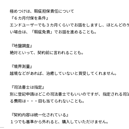
極めつけは、瑕疵担保責任について
『６カ月付保を条件』
エンドユーザーでも３カ月くらいでお話をしますし、ほとんどの
い場合は、「瑕疵免責」でお話を進めることも。
『地盤調査』
絶対といって、契約前に言われることも。
『境界測量』
越境などがあれば、治癒していないと買受してくれません。
『司法書士は指定』
別に登記申請はどこの司法書士でもいいのですが、指定される司
る費用は・・・目も当てられないことも。
『契約内容は統一化されている』
１つでも基準から外れると、購入していただけません。