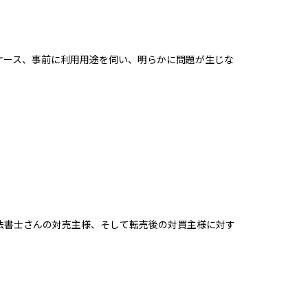
ケース、事前に利用用途を伺い、明らかに問題が生じな
法書士さんの対売主様、そして転売後の対買主様に対す