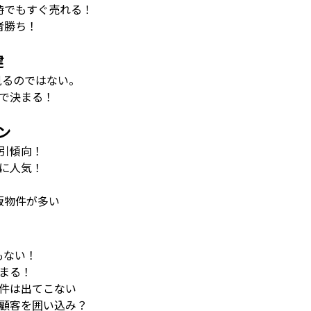
時でもすぐ売れる！
者勝ち！
建
見るのではない。
で決まる！
ン
引傾向！
に人気！
販物件が多い
もない！
まる！
件は出てこない
顧客を囲い込み？