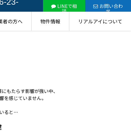
6-23-
LINEで相
お問い合わ
談
せ
業者の方へ
物件情報
リアルアイについて
済にもたらす影響が強い中、
響を感じていません。
いると…
建