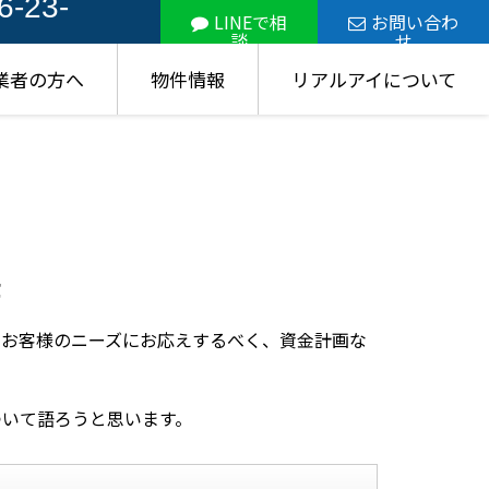
6-23-
LINEで相
お問い合わ
談
せ
業者の方へ
物件情報
リアルアイについて
差
るお客様のニーズにお応えするべく、資金計画な
ついて語ろうと思います。