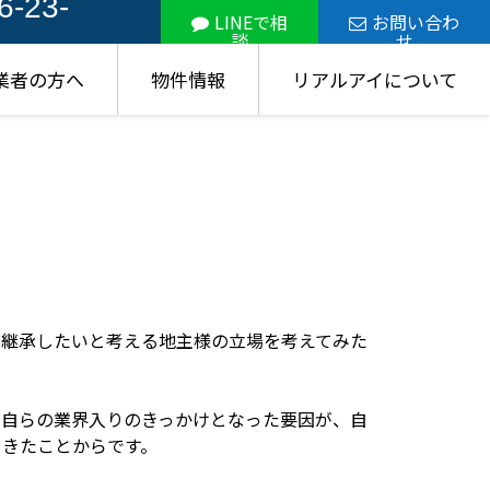
6-23-
LINEで相
お問い合わ
談
せ
業者の方へ
物件情報
リアルアイについて
に継承したいと考える地主様の立場を考えてみた
、自らの業界入りのきっかけとなった要因が、自
てきたことからです。