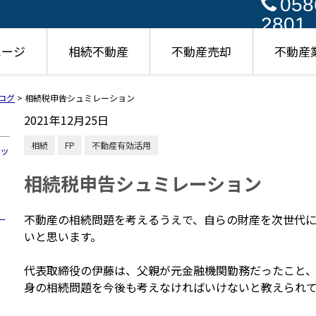
058
2801
ページ
相続不動産
不動産売却
不動産
ログ
>
相続税申告シュミレーション
2021年12月25日
相続
FP
不動産有効活用
ハッ
相続税申告シュミレーション
不動産の相続問題を考えるうえで、自らの財産を次世代
ー
いと思います。
代表取締役の伊藤は、父親が元金融機関勤務だったこと
身の相続問題を今後も考えなければいけないと教えられ