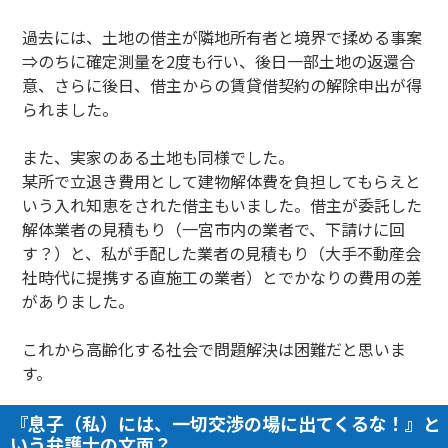
過去には、土地の借主が隣地所有者と境界で揉める事案
⇒のちに確定測量を2度も行い、後日一部土地の返還合
意、さらに後日、借主からの賃貸借契約の解除申出が得
られました。
また、実家のある土地も同様でした。
某所で立退き費用として建物解体費を負担してもらえと
いう入れ知恵をされた借主もいました。借主が委託した
解体業者の見積もり（一宮市内の業者で、下請けに回
す？）と、私が手配した業者の見積もり（大手不動産会
社時代に提携する直施工の業者）とでかなりの費用の差
がありました。
これから高齢化する社会で問題解決は困難だと思いま
す。
『息子（私）には、一切交渉の場に出てくるな！』と
いう弁護士の文面？